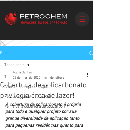
Post
Todos posts
Alana Dantas
Todos posts
23 de mar. de 2020
1 min de leitura
Cobertura de policarbonato
Alumínio Composto (ACM)
privilegia área de lazer!
Policarbonato Alveolar Refletivo
A cobertura de policarbonato é própria 
Perfis para cobertura de policarbon
para todo e qualquer projeto por sua 
grande diversidade de aplicação tanto 
para pequenas residências quanto para 