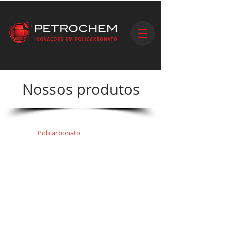
Nossos produtos
O
Policarbonato
é um tipo
de
polímero
(plástico de engenharia)
composto por
carbonatos
. São
ligações de carbono com oxigênio,
que oferece transparência e alto nível
de segurança. Quando aquecidos
amolecem e ao serem resfriados
endurecem, por isso também são
chamados de termoplásticos. É
um material novo, um dos mais