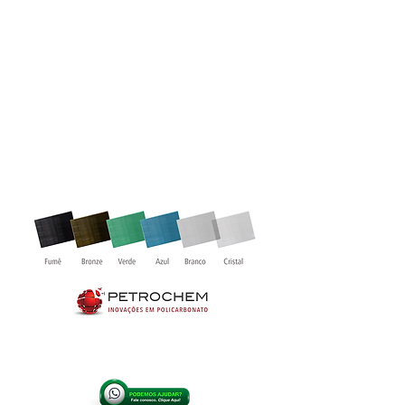
avançados polímeros que reúne
características de resistência que o
qualifica para aplicações de alta
exigência.
São disponíveis no mercado em forma
de chapas e telhas, sendo encontrados
três tipos de chapas: as alveolares, as
compactas e as refletivas e as cores
encontradas são: fumê,
bronze, verde, azul, branco e cristal.
* Outras cores sob consulta.