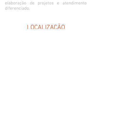
elaboração de projetos e atendimento
diferenciado.
LOCALIZAÇÃO
Petrochem | Chapas em Policarbonato e
ACM
Rua Leonardo Rodrigues da Silva,
137
Pitangueiras - Lauro de Freitas/BA
CEP:
42701-420
CONTATO
Tel.:
+55 (71) 3379-1657
Whatsapp:
(71) 98886-3308
petrochem@petrochem.com.br