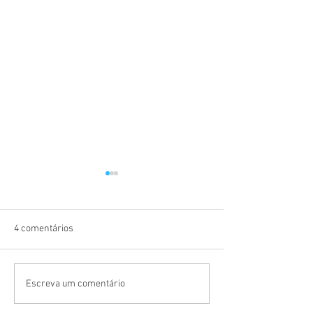
4 comentários
PERFIS ESPECIAIS
PERFIS DE ACA
Escreva um comentário