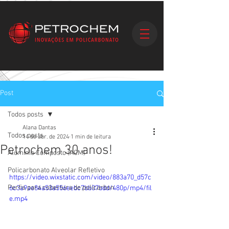
Post
Todos posts
Alana Dantas
Todos posts
14 de abr. de 2024
1 min de leitura
Petrochem 30 anos!
Alumínio Composto (ACM)
Policarbonato Alveolar Refletivo
https://video.wixstatic.com/video/883a70_d57c
Perfis para cobertura de policarbon
6c3a9ae84a53a556eebc7bb07bdd/480p/mp4/fil
e.mp4