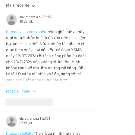
Mais recente
davidthom.a.s.282.55
20 de jul.
https://xosoplus.mobi/
 mình ghé thử vì thấy 
mọi người nhắc hoài, kiểu vào xem giao diện 
họ làm ra sao thôi. Vừa mở lên là thấy họ chia 
mục theo ngày khá dễ hiểu, có đoạn XSMB 
ngày 19/07/2026 rồi tách riêng phần dự đoán 
cho 20/7/2026 nên không bị lẫn lộn. Mình 
không rành số má lắm nhưng cái bảng “Đầu 
Lô tô / Đuôi Lô tô” nhìn khá ổn, dạng cột rõ 
ràng nên lướt nhanh vẫn bắt được…
Mostrar mais
Curtir
Responder
elsiebre.we.r1.6.921
07 de jul.
https://gg88.llc/
 hôm bữa mình thấy ai đó 