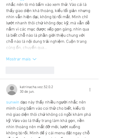
nhắc nên tò mò bấm vào xem thử. Vào cái là 
thấy giao diện khá thoáng, kiểu tối giản nhưng 
nhìn vẫn hiện đại, không bị rối mắt. Mình chỉ 
lướt nhanh thôi chứ không đọc kỹ, mà vẫn dễ 
nắm vì các mục được xếp gọn gàng, nhìn qua 
là biết chỗ nào là phần giới thiệu chung với 
chỗ nào là nội dung trải nghiệm. Cuộn trang 
cũng ổn, chuyển qua…
Mostrar mais
Curtir
Responder
katrinacha.vez.52.0.2
30 de jun.
sunwin
 dạo này thấy nhiều người nhắc nên 
mình cũng bấm vào coi thử cho biết, kiểu tò 
mò giao diện thôi chứ không có ngồi khám phá 
kỹ. Vừa vào là thấy trang làm khá gọn, nền 
nhìn thoáng nên mắt đỡ mỏi, lướt xuống 
không bị rối. Mình để ý cái menu đặt ngay chỗ 