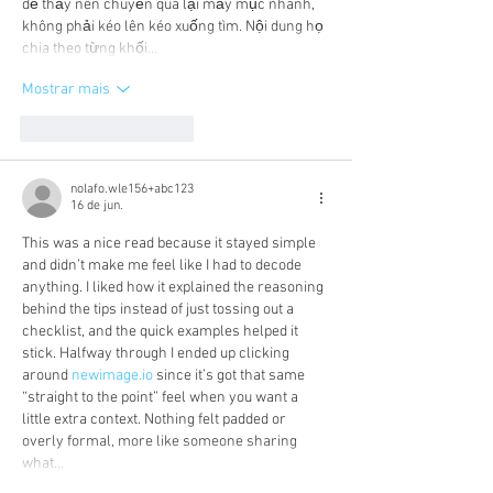
dễ thấy nên chuyển qua lại mấy mục nhanh, 
không phải kéo lên kéo xuống tìm. Nội dung họ 
chia theo từng khối…
Mostrar mais
Curtir
Responder
nolafo.wle156+abc123
16 de jun.
This was a nice read because it stayed simple 
and didn’t make me feel like I had to decode 
anything. I liked how it explained the reasoning 
behind the tips instead of just tossing out a 
checklist, and the quick examples helped it 
stick. Halfway through I ended up clicking 
around 
newimage.io
 since it’s got that same 
“straight to the point” feel when you want a 
little extra context. Nothing felt padded or 
overly formal, more like someone sharing 
what…