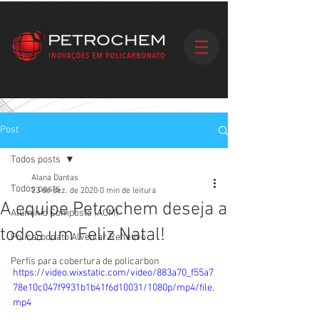
Post
Todos posts
Alana Dantas
Todos posts
23 de dez. de 2020
0 min de leitura
A equipe Petrochem deseja a
Alumínio Composto (ACM)
todos um Feliz Natal!
Policarbonato Alveolar Refletivo
Perfis para cobertura de policarbon
https://video.wixstatic.com/video/883a70_f55a7
78e10c047f9931b1b41f6d10031/1080p/mp4/file.
mp4