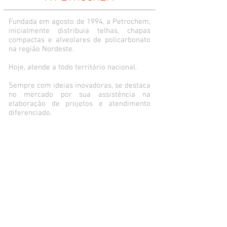
Fundada em agosto de 1994, a Petrochem,
inicialmente distribuia telhas, chapas
compactas e alveolares de policarbonato
na região Nordeste.
Hoje, atende a todo território nacional.
Sempre com ideias inovadoras, se destaca
no mercado por sua assistência na
elaboração de projetos e atendimento
diferenciado.
LOCALIZAÇÃO
Petrochem | Chapas em Policarbonato e
ACM
Rua Leonardo Rodrigues da Silva,
137
Pitangueiras - Lauro de Freitas/BA
CEP:
42701-420